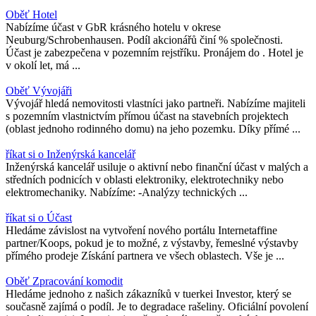
Oběť Hotel
Nabízíme účast v GbR krásného hotelu v okrese
Neuburg/Schrobenhausen. Podíl akcionářů činí % společnosti.
Účast je zabezpečena v pozemním rejstříku. Pronájem do . Hotel je
v okolí let, má ...
Oběť Vývojáři
Vývojář hledá nemovitosti vlastníci jako partneři. Nabízíme majiteli
s pozemním vlastnictvím přímou účast na stavebních projektech
(oblast jednoho rodinného domu) na jeho pozemku. Díky přímé ...
říkat si o Inženýrská kancelář
Inženýrská kancelář usiluje o aktivní nebo finanční účast v malých a
středních podnicích v oblasti elektroniky, elektrotechniky nebo
elektromechaniky. Nabízíme: -Analýzy technických ...
říkat si o Účast
Hledáme závislost na vytvoření nového portálu Internetaffine
partner/Koops, pokud je to možné, z výstavby, řemeslné výstavby
přímého prodeje Získání partnera ve všech oblastech. Vše je ...
Oběť Zpracování komodit
Hledáme jednoho z našich zákazníků v tuerkei Investor, který se
současně zajímá o podíl. Je to degradace rašeliny. Oficiální povolení