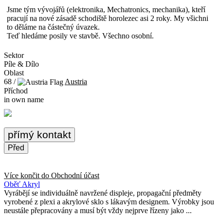
Jsme tým vývojářů (elektronika, Mechatronics, mechanika), kteří
pracují na nové zásadě schodiště horolezec asi 2 roky. My všichni
to děláme na částečný úvazek.
Teď hledáme posily ve stavbě. Všechno osobní.
Sektor
Píle & Dílo
Oblast
68 /
Austria
Příchod
in own name
přímý kontakt
Před
Více končit do
Obchodní účast
Oběť Akryl
Vyrábějí se individuálně navržené displeje, propagační předměty
vyrobené z plexi a akrylové sklo s lákavým designem. Výrobky jsou
neustále přepracovány a musí být vždy nejprve řízeny jako ...