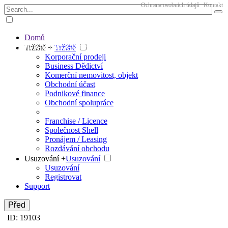
Ochrana osobních údajů
Kontakt
Domů
The big marketplace for business
Tržiště +
Tržiště
Korporační prodeji
Business Dědictví
Komerční nemovitost, objekt
Obchodní účast
Podnikové finance
Obchodní spolupráce
Franchise / Licence
Společnost Shell
Pronájem / Leasing
Rozdávání obchodu
Usuzování +
Usuzování
Usuzování
Registrovat
Support
Před
ID: 19103