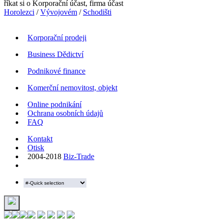
říkat si o Korporační účast, firma účast
Horolezci
/
Vývojovém
/
Schodišti
Korporační prodeji
Business Dědictví
Podnikové finance
Komerční nemovitost, objekt
Online podnikání
Ochrana osobních údajů
FAQ
Kontakt
Otisk
2004-2018
Biz-Trade