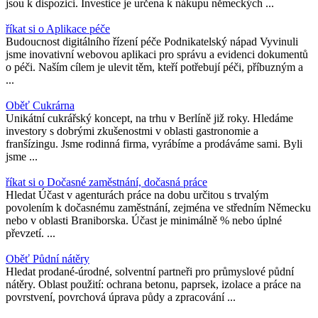
jsou k dispozici. Investice je určena k nákupu německých ...
říkat si o Aplikace péče
Budoucnost digitálního řízení péče Podnikatelský nápad Vyvinuli
jsme inovativní webovou aplikaci pro správu a evidenci dokumentů
o péči. Naším cílem je ulevit těm, kteří potřebují péči, příbuzným a
...
Oběť Cukrárna
Unikátní cukrářský koncept, na trhu v Berlíně již roky. Hledáme
investory s dobrými zkušenostmi v oblasti gastronomie a
franšízingu. Jsme rodinná firma, vyrábíme a prodáváme sami. Byli
jsme ...
říkat si o Dočasné zaměstnání, dočasná práce
Hledat Účast v agenturách práce na dobu určitou s trvalým
povolením k dočasnému zaměstnání, zejména ve středním Německu
nebo v oblasti Braniborska. Účast je minimálně % nebo úplné
převzetí. ...
Oběť Půdní nátěry
Hledat prodané-úrodné, solventní partneři pro průmyslové půdní
nátěry. Oblast použití: ochrana betonu, paprsek, izolace a práce na
povrstvení, povrchová úprava půdy a zpracování ...