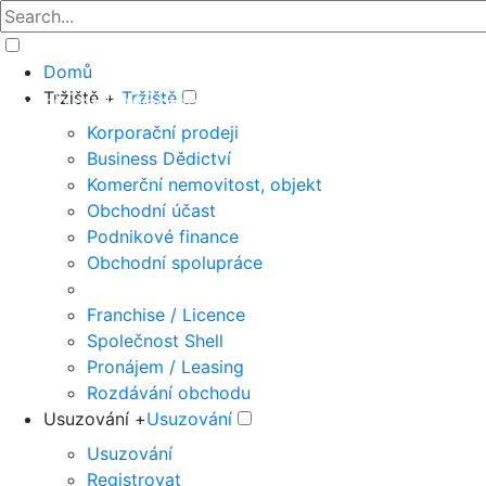
Domů
Tržiště +
Tržiště
The big marketplace for business
Korporační prodeji
Business Dědictví
Komerční nemovitost, objekt
Obchodní účast
Podnikové finance
Obchodní spolupráce
Franchise / Licence
Společnost Shell
Pronájem / Leasing
Rozdávání obchodu
Usuzování +
Usuzování
Usuzování
Registrovat