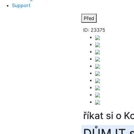
Support
Před
ID: 23375
říkat si o 
DŮM IT 