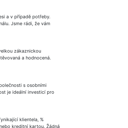
si a v případě potřeby.
nálu. Jsme rádi, že vám
 velkou zákaznickou
vštěvovaná a hodnocená.
polečnosti s osobními
t je ideální investicí pro
ikající klientela, %
 nebo kreditní kartou. Žádná