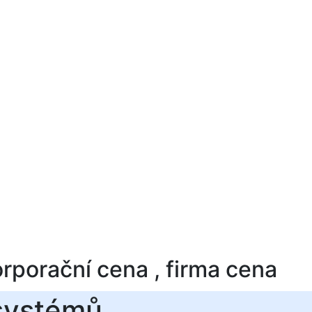
Korporační cena , firma cena
systémů