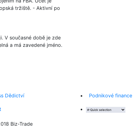
ojením na FBA. Účet je
pská tržiště. - Aktivní po
i. V současné době je zde
itelná a má zavedené jméno.
ss Dědictví
Podnikové finance
t
18 Biz-Trade