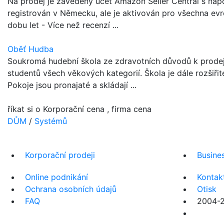
Na prodej je zavedený účet Amazon Seller Central s nap
registrován v Německu, ale je aktivován pro všechna evro
dobu let - Více než recenzí ...
Oběť Hudba
Soukromá hudební škola ze zdravotních důvodů k prodej
studentů všech věkových kategorií. Škola je dále rozšiř
Pokoje jsou pronajaté a skládají ...
říkat si o Korporační cena , firma cena
DŮM
/
Systémů
Korporační prodeji
Busine
Online podnikání
Kontak
Ochrana osobních údajů
Otisk
FAQ
2004-20