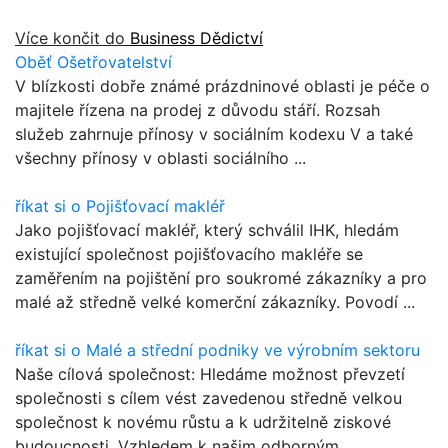
Více končit do
Business Dědictví
Oběť Ošetřovatelství
V blízkosti dobře známé prázdninové oblasti je péče o
majitele řízena na prodej z důvodu stáří. Rozsah
služeb zahrnuje přínosy v sociálním kodexu V a také
všechny přínosy v oblasti sociálního ...
říkat si o Pojišťovací makléř
Jako pojišťovací makléř, který schválil IHK, hledám
existující společnost pojišťovacího makléře se
zaměřením na pojištění pro soukromé zákazníky a pro
malé až středně velké komerční zákazníky. Povodí ...
říkat si o Malé a střední podniky ve výrobním sektoru
Naše cílová společnost: Hledáme možnost převzetí
společnosti s cílem vést zavedenou středně velkou
společnost k novému růstu a k udržitelně ziskové
budoucnosti. Vzhledem k našim odborným