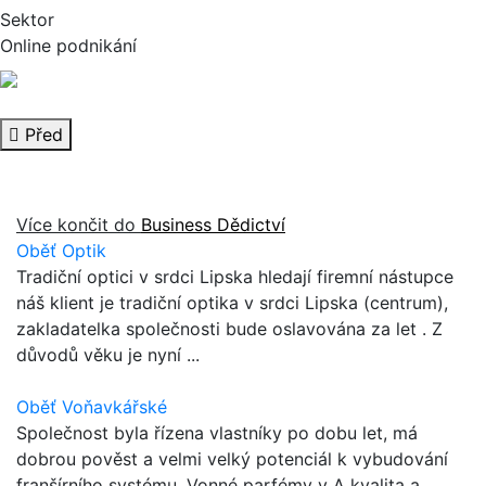
Sektor
Online podnikání
Před
Více končit do
Business Dědictví
Oběť Optik
Tradiční optici v srdci Lipska hledají firemní nástupce
náš klient je tradiční optika v srdci Lipska (centrum),
zakladatelka společnosti bude oslavována za let . Z
důvodů věku je nyní ...
Oběť Voňavkářské
Společnost byla řízena vlastníky po dobu let, má
dobrou pověst a velmi velký potenciál k vybudování
franšírního systému. Vonné parfémy v A kvalita a