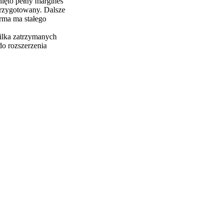
nięto pełny margines
przygotowany. Dalsze
rma ma stałego
Kilka zatrzymanych
do rozszerzenia