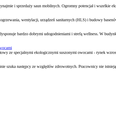
wynajmie i sprzedaży saun mobilnych. Ogromny potencjał i wszelkie ek
 ogrzewania, wentylacji, urządzeń sanitarnych (HLS) i budowy basenów,
ysponuje bardzo dobrymi udogodnieniami i strefą wellness. W budynk
owocami
owy ze specjalnymi ekologicznymi suszonymi owocami - rynek wzrostu 
inie szuka następcy ze względów zdrowotnych. Pracownicy nie istnieją