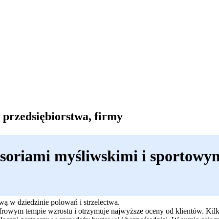
 przedsiębiorstwa, firmy
soriami myśliwskimi i sportowym
wą w dziedzinie polowań i strzelectwa.
yfrowym tempie wzrostu i otrzymuje najwyższe oceny od klientów. Kilk