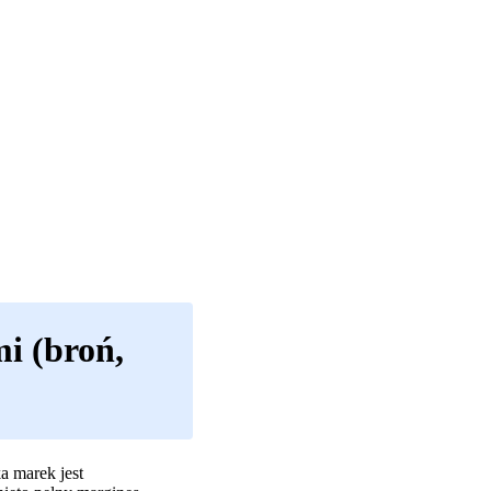
i (broń,
a marek jest