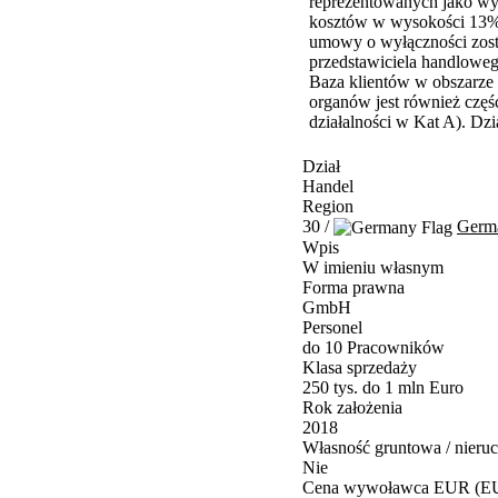
reprezentowanych jako wył
kosztów w wysokości 13%. 
umowy o wyłączności zosta
przedstawiciela handlowego
Baza klientów w obszarze 
organów jest również częśc
działalności w Kat A). Dzi
Dział
Handel
Region
30 /
Germ
Wpis
W imieniu własnym
Forma prawna
GmbH
Personel
do 10 Pracowników
Klasa sprzedaży
250 tys. do 1 mln Euro
Rok założenia
2018
Własność gruntowa / nieru
Nie
Cena wywoławca EUR (E