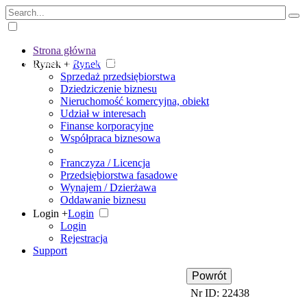
Strona główna
The big marketplace for business
Rynek +
Rynek
Sprzedaż przedsiębiorstwa
Dziedziczenie biznesu
Nieruchomość komercyjna, obiekt
Udział w interesach
Finanse korporacyjne
Współpraca biznesowa
Franczyza / Licencja
Przedsiębiorstwa fasadowe
Wynajem / Dzierżawa
Oddawanie biznesu
Login +
Login
Login
Rejestracja
Support
Powrót
Nr ID: 22438