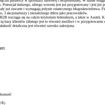
ączni partnerzy w sprzedaży hurtowej i bezpośredniej. W sumie osiąg
Potencjał dalszego, silnego wzrostu jest już przygotowany i jest już 
ły już zawarte i wymagają jedynie ostatecznego błogosławieństwa. Fi
, 3 akcjonariuszy i niezależnego ittlera jako pracowników.
B2B rozciąga się na całym terytorium federalnym, a także w Austrii. 
ią bazy klientów (dlatego jest to również możliwe i w przygotowaniu 
ałalność detaliczna jest również szeroko zakrojona.
any
chomość
UR)