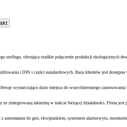
akt
 surfingu, oferująca rzadkie połączenie produkcji ekologicznych dese
szlifowania i DIN i części standardowych. Baza klientów jest dostępn
feruje wystarczająco dużo miejsca do wszechstronnego zastosowania i 
e zintegrowaną lakiernią w trakcie bieżącej działalności. Firma jest 
r z automatami do gier, ekwipunkiem, systemem alarmowym, monitori