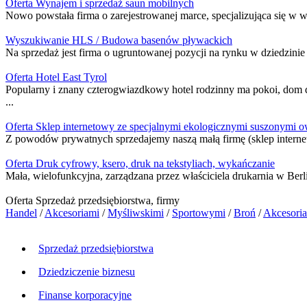
Oferta Wynajem i sprzedaż saun mobilnych
Nowo powstała firma o zarejestrowanej marce, specjalizująca się w 
Wyszukiwanie HLS / Budowa basenów pływackich
Na sprzedaż jest firma o ugruntowanej pozycji na rynku w dziedzinie
Oferta Hotel East Tyrol
Popularny i znany czterogwiazdkowy hotel rodzinny ma pokoi, dom d
...
Oferta Sklep internetowy ze specjalnymi ekologicznymi suszonymi 
Z powodów prywatnych sprzedajemy naszą małą firmę (sklep internet
Oferta Druk cyfrowy, ksero, druk na tekstyliach, wykańczanie
Mała, wielofunkcyjna, zarządzana przez właściciela drukarnia w Berl
Oferta Sprzedaż przedsiębiorstwa, firmy
Handel
/
Akcesoriami
/
Myśliwskimi
/
Sportowymi
/
Broń
/
Akcesoria
Sprzedaż przedsiębiorstwa
Dziedziczenie biznesu
Finanse korporacyjne