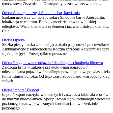
tymczasowa Zezwolenie: Dostępne tymczasowe zezwolenie ...
Oferta Sok organiczny i Smoothie bar, kawiarnia
Szukam nabywcy do mojego soku i Smoothie bar w Augsburgu.
lokalizacja w centrum. Banki, kancelarie prawne w bliskiej
odległości. Wielu klientów z systemem i już wielu stałych klientów.
Cała ...
Oferta Opieka
Służba pielęgniarska zatrudniająca około pacjentów i pracowników
Ambulatoryjne z samochodami Roczna sprzedaż Natychmiast dąży
się do przejęcia. Proszę tylko o poważne ...
Oferta Przygotowanie pojazdu / detailing / technologia filmowa
Założona firma w zakresie przygotowania pojazdów /
udoskonalania pojazdów / detailingu poszukuje nowego właściciela.
Firma istnieje od roku. Od tego czasu zbudowano wiarygodny krąg
stałych ...
Oferta Import / Eksport
Import/eksport narzędzi wiertniczych i zużycia, a także akcesoriów
do maszyn budowlanych. Specjalizował się w technologii wiercenia
poziomego oraz w powiązanych konsultacjach w dziedzinie
poziomego ...