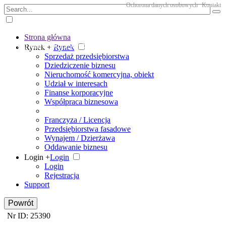
Ochorona danych osobowych
Kontakt
Strona główna
The big marketplace for business
Rynek +
Rynek
Sprzedaż przedsiębiorstwa
Dziedziczenie biznesu
Nieruchomość komercyjna, obiekt
Udział w interesach
Finanse korporacyjne
Współpraca biznesowa
Franczyza / Licencja
Przedsiębiorstwa fasadowe
Wynajem / Dzierżawa
Oddawanie biznesu
Login +
Login
Login
Rejestracja
Support
Powrót
Nr ID: 25390