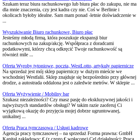
Szukam teraz biura rachunkowego lub biura płac do zakupu, nie ma
dla mnie znaczenia, czy jest kadra czy nie. Coś w Berlinie i
okolicach byłoby idealne. Sam mam ponad -letnie doświadczenie w
...
Wyszukiwanie Biuro rachunkowe, Biuro płac
Jesteśmy młodą firmą, która poszukuje ekspansji biur
rachunkowych na zakup/akcję. Współpraca z doradcami
podatkowymi, którzy chcą odkręcić Twoje rachunkowość są
również mile ...
Oferta Wyroby tytoniowe, poczta, WestLotto, artykuły papiernicze
Na sprzedaż jest mój sklep papierniczy w dużym mieście we
wschodniej Westfalii. Sklep znajduje się bezpośrednio przy głównej
drodze, a autostrada oddalona jest o zaledwie metrów. W sklepie ...
Oferta Wyżywienie / Mobilny bar
Szukasz niezależności? Czy masz pasję do ekskluzywnej jakości i
najwyższych standardów obsługi? W takim razie zaoferuj Ci
wyjątkową okazję do przyjęcia mojej dobrze ugruntowanej,
unikalnej ...
Oferta Praca tymczasowa / Usługi kadrowe
Agencja pracy tymczasowej – na sprzedaż Forma prawna: GmbH
Kapitał zakładowy: € (z czego € wpłacone) Cel działalności: Praca