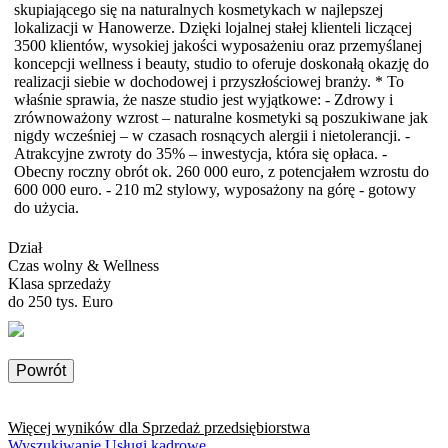
skupiającego się na naturalnych kosmetykach w najlepszej
lokalizacji w Hanowerze. Dzięki lojalnej stałej klienteli liczącej
3500 klientów, wysokiej jakości wyposażeniu oraz przemyślanej
koncepcji wellness i beauty, studio to oferuje doskonałą okazję do
realizacji siebie w dochodowej i przyszłościowej branży. * To
właśnie sprawia, że nasze studio jest wyjątkowe: - Zdrowy i
zrównoważony wzrost – naturalne kosmetyki są poszukiwane jak
nigdy wcześniej – w czasach rosnących alergii i nietolerancji. -
Atrakcyjne zwroty do 35% – inwestycja, która się opłaca. -
Obecny roczny obrót ok. 260 000 euro, z potencjałem wzrostu do
600 000 euro. - 210 m2 stylowy, wyposażony na górę - gotowy
do użycia.
Dział
Czas wolny & Wellness
Klasa sprzedaży
do 250 tys. Euro
Powrót
Więcej wyników dla
Sprzedaż przedsiębiorstwa
Wyszukiwanie Usługi kadrowe