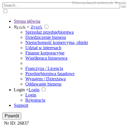
Ochorona danych osobowych
Kontakt
Strona główna
The big marketplace for business
Rynek +
Rynek
Sprzedaż przedsiębiorstwa
Dziedziczenie biznesu
Nieruchomość komercyjna, obiekt
Udział w interesach
Finanse korporacyjne
Współpraca biznesowa
Franczyza / Licencja
Przedsiębiorstwa fasadowe
Wynajem / Dzierżawa
Oddawanie biznesu
Login +
Login
Login
Rejestracja
Support
Powrót
Nr ID: 26837