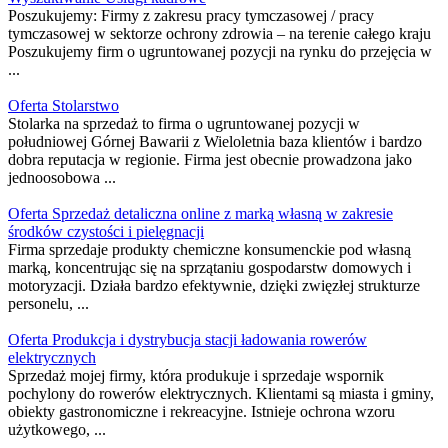
Poszukujemy: Firmy z zakresu pracy tymczasowej / pracy
tymczasowej w sektorze ochrony zdrowia – na terenie całego kraju
Poszukujemy firm o ugruntowanej pozycji na rynku do przejęcia w
...
Oferta Stolarstwo
Stolarka na sprzedaż to firma o ugruntowanej pozycji w
południowej Górnej Bawarii z Wieloletnia baza klientów i bardzo
dobra reputacja w regionie. Firma jest obecnie prowadzona jako
jednoosobowa ...
Oferta Sprzedaż detaliczna online z marką własną w zakresie
środków czystości i pielęgnacji
Firma sprzedaje produkty chemiczne konsumenckie pod własną
marką, koncentrując się na sprzątaniu gospodarstw domowych i
motoryzacji. Działa bardzo efektywnie, dzięki zwięzłej strukturze
personelu, ...
Oferta Produkcja i dystrybucja stacji ładowania rowerów
elektrycznych
Sprzedaż mojej firmy, która produkuje i sprzedaje wspornik
pochylony do rowerów elektrycznych. Klientami są miasta i gminy,
obiekty gastronomiczne i rekreacyjne. Istnieje ochrona wzoru
użytkowego, ...