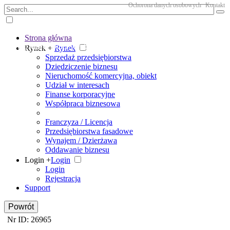
Ochorona danych osobowych
Kontakt
Strona główna
The big marketplace for business
Rynek +
Rynek
Sprzedaż przedsiębiorstwa
Dziedziczenie biznesu
Nieruchomość komercyjna, obiekt
Udział w interesach
Finanse korporacyjne
Współpraca biznesowa
Franczyza / Licencja
Przedsiębiorstwa fasadowe
Wynajem / Dzierżawa
Oddawanie biznesu
Login +
Login
Login
Rejestracja
Support
Powrót
Nr ID: 26965