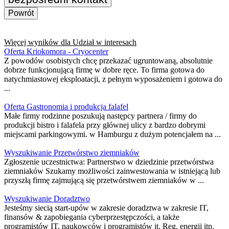
Powrót
Więcej wyników dla
Udział w interesach
Oferta Kriokomora - Cryocenter
Z powodów osobistych chcę przekazać ugruntowaną, absolutnie
dobrze funkcjonującą firmę w dobre ręce. To firma gotowa do
natychmiastowej eksploatacji, z pełnym wyposażeniem i gotowa do
...
Oferta Gastronomia i produkcja falafel
Małe firmy rodzinne poszukują następcy partnera / firmy do
produkcji bistro i falafela przy głównej ulicy z bardzo dobrymi
miejscami parkingowymi. w Hamburgu z dużym potencjałem na ...
Wyszukiwanie Przetwórstwo ziemniaków
Zgłoszenie uczestnictwa: Partnerstwo w dziedzinie przetwórstwa
ziemniaków Szukamy możliwości zainwestowania w istniejącą lub
przyszłą firmę zajmującą się przetwórstwem ziemniaków w ...
Wyszukiwanie Doradztwo
Jesteśmy siecią start-upów w zakresie doradztwa w zakresie IT,
finansów & zapobiegania cyberprzestępczości, a także
programistów IT, naukowców i programistów it, Reg. energii itp.