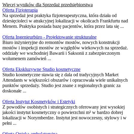
Więcej wyników dla
Sprzedaż przedsiębiorstwa
Oferta Fizjoterapia
Na sprzedaż jest praktyka fizjoterapeutyczna, która działa od
dziesięcioleci w atrakcyjnej lokalizacji w okolicach Frankfurtu nad
Menem. Praktyka posiada bazę pacjentów, która przez lata się ...
Oferta Ingenieurbüro - Projektowanie strukturalne
Biuro inżynieryjne do remontów mostów, nowych konstrukcji
mostów i inspekcji mostów ze względów wiekowych na sprzedaż.
oddziały we wschodniej Bawarii i Saksonii z zabezpieczonym
wolumenem zamówień ...
Oferta Ekskluzywne Studio kosmetyczne
Studio kosmetyczne stawia się z dala od tradycyjnych Market
Attendants w większości obszarów i opracowała wiele unikalnych
punktów sprzedaży. Studio jest znane z regionalnych granic za
doskonałe ...
Oferta Instytut Kosmetyków i Estetyki
Z powodów osobistych i strategicznych oferowany jest wysokiej
jakości instytut kosmetyczny o powierzchni m² w bardzo dobrej
lokalizacji w Norymberdze. Instytut jest nowoczesny, stylowy i w
pełni ...
Oferta Opieka ambulatoryjna