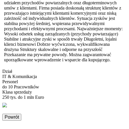
udziałem przychodów powtarzalnych oraz długoterminowych
umów z klientami. Firma posiada doskonałą strukturę klientów z
przeważająco istniejącymi klientami komercyjnymi oraz niską
zależność od indywidualnych klientów. Sytuacja zysków jest
stabilna powyżej średniej, wspierana przewidywalnymi
przychodami i efektywnymi procesami. Najważniejsze momenty:
Wysoki odsetek usług zarządzanych (przychody powtarzające)
Stabilne i atrakcyjne zyski w sposób trwały Długoletni, lojalni
klienci biznesowi Dobrze wyćwiczona, wykwalifikowana
drużyna Struktury skalowalne i odporne na przyszłość
Przekazanie ma prywatne powody. Można zagwarantować
uporządkowane wprowadzenie i wsparcie dla kupującego.
Dział
IT & Komunikacja
Personel
do 10 Pracowników
Klasa sprzedaży
250 tys. do 1 mln Euro
Powrót