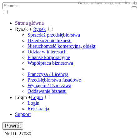
Ochorona danych osobowych
Kontakt
Strona główna
The big marketplace for business
Rynek +
Rynek
Sprzedaż przedsiębiorstwa
Dziedziczenie biznesu
Nieruchomość komercyjna, obiekt
Udział w interesach
Finanse korporacyjne
Współpraca biznesowa
Franczyza / Licencja
Przedsiębiorstwa fasadowe
Wynajem / Dzierżawa
Oddawanie biznesu
Login +
Login
Login
Rejestracja
Support
Powrót
Nr ID: 27080